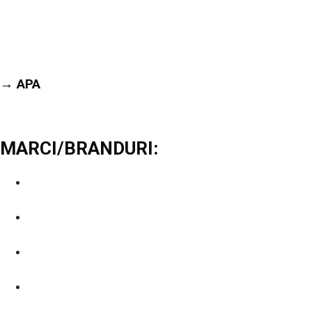
→ APA
MARCI/BRANDURI:
ALLIANCE
FAGOR
IGLU
ELETTROBAR