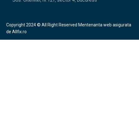
Sos. Oltenitei, nr.121, sector 4, Bucuresti
Copyright 2024 © All Right Reserved
Mentenanta web
asigurata
de
Allfix.ro