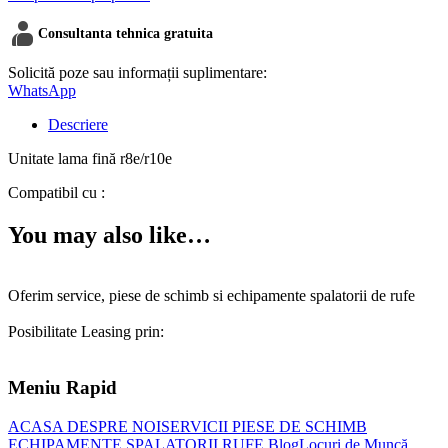
r8e/r10e
contacts_product
Consultanta tehnica gratuita
Solicită poze sau informații suplimentare:
WhatsApp
Descriere
Unitate lama fină r8e/r10e
Compatibil cu :
You may also like…
Oferim service, piese de schimb si echipamente spalatorii de rufe
Posibilitate Leasing prin:
Meniu Rapid
ACASA
DESPRE NOI
SERVICII
PIESE DE SCHIMB
ECHIPAMENTE SPALATORII RUFE
Blog
Locuri de Muncă