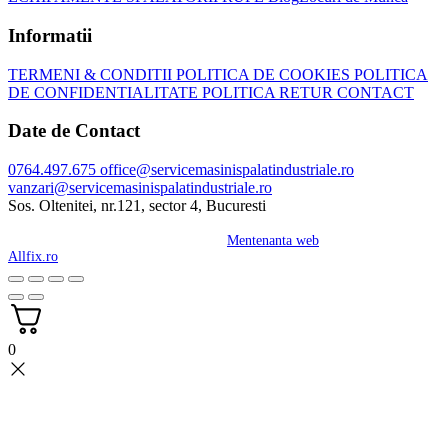
Informatii
TERMENI & CONDITII
POLITICA DE COOKIES
POLITICA
DE CONFIDENTIALITATE
POLITICA RETUR
CONTACT
Date de Contact
0764.497.675
office@servicemasinispalatindustriale.ro
vanzari@servicemasinispalatindustriale.ro
Sos. Oltenitei, nr.121, sector 4, Bucuresti
Copyright 2024 © All Right Reserved
Mentenanta web
asigurata de
Allfix.ro
0