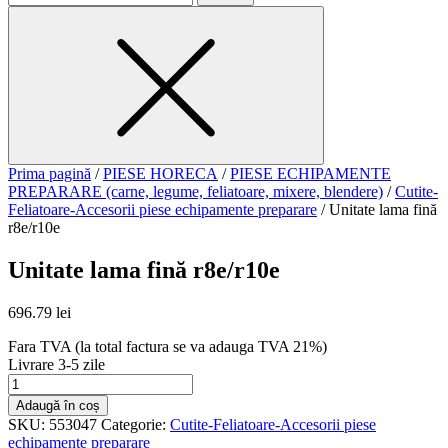
for
Prima pagină
/
PIESE HORECA
/
PIESE ECHIPAMENTE
PREPARARE (carne, legume, feliatoare, mixere, blendere)
/
Cutite-
Feliatoare-Accesorii piese echipamente preparare
/ Unitate lama fină
r8e/r10e
Unitate lama fină r8e/r10e
696.79
lei
Fara TVA (la total factura se va adauga TVA 21%)
Livrare 3-5 zile
Cantitate
Unitate
Adaugă în coș
lama
SKU:
553047
Categorie:
Cutite-Feliatoare-Accesorii piese
fină
echipamente preparare