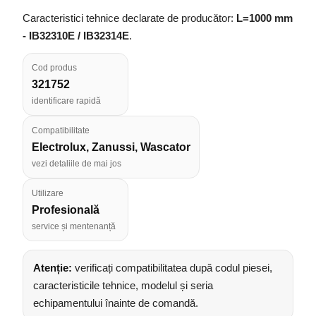
Caracteristici tehnice declarate de producător:
L=1000 mm
- IB32310E / IB32314E
.
Cod produs
321752
identificare rapidă
Compatibilitate
Electrolux, Zanussi, Wascator
vezi detaliile de mai jos
Utilizare
Profesională
service și mentenanță
Atenție:
verificați compatibilitatea după codul piesei,
caracteristicile tehnice, modelul și seria
echipamentului înainte de comandă.