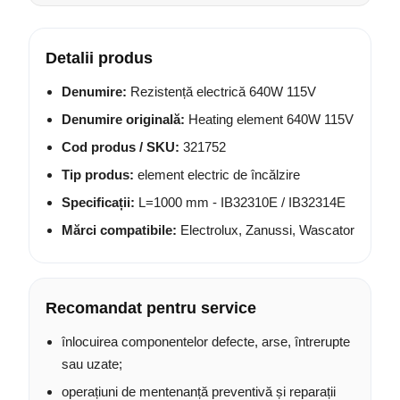
Detalii produs
Denumire:
Rezistență electrică 640W 115V
Denumire originală:
Heating element 640W 115V
Cod produs / SKU:
321752
Tip produs:
element electric de încălzire
Specificații:
L=1000 mm - IB32310E / IB32314E
Mărci compatibile:
Electrolux, Zanussi, Wascator
Recomandat pentru service
înlocuirea componentelor defecte, arse, întrerupte
sau uzate;
operațiuni de mentenanță preventivă și reparații