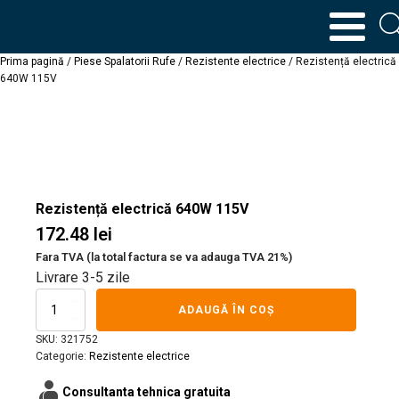
Prima pagină
/
Piese Spalatorii Rufe
/
Rezistente electrice
/ Rezistență electrică
640W 115V
Rezistență electrică 640W 115V
172.48
lei
Fara TVA (la total factura se va adauga TVA 21%)
Livrare 3-5 zile
Cantitate
ADAUGĂ ÎN COȘ
Rezistență
electrică
SKU:
321752
640W
Categorie:
Rezistente electrice
115V
contacts_product
Consultanta tehnica gratuita