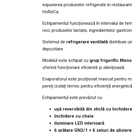
expunerea produselor refrigerate în restaurant
HoReCa.
Echipamentul funcționează în intervalul de t
reci, produselor lactate, ingredientelor gastro
Sistemul de
refrigerare ventilată
distribuie u
depozitare.
Modelul este echipat cu
grup frigorific Mono
oferind funcționare eficientă și silențioasă.
Evaporatorul este poziționat mascat pentru max
pereți izolați termic pentru eficiență energetică
Echipamentul este prevăzut cu:
ușă reversibilă din sticlă cu închide
închidere cu cheie
iluminare LED interioară
6 grătare GN2/1 + 6 seturi de glisiere