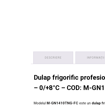
DESCRIERE
INFORMAȚII
Dulap frigorific profesi
– 0/+8°C – COD: M-GN
Modelul
M-GN1410TNG-FC
este un
dulap fr