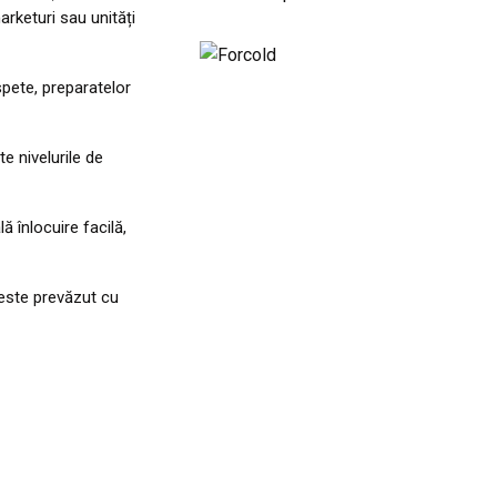
rketuri sau unități
spete, preparatelor
e nivelurile de
ă înlocuire facilă,
 este prevăzut cu