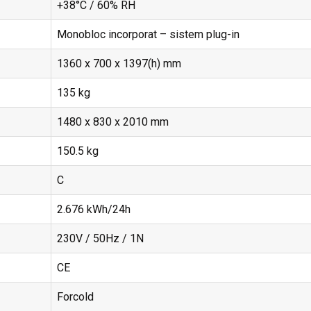
+38°C / 60% RH
Monobloc incorporat – sistem plug-in
1360 x 700 x 1397(h) mm
135 kg
1480 x 830 x 2010 mm
150.5 kg
C
2.676 kWh/24h
230V / 50Hz / 1N
CE
Forcold