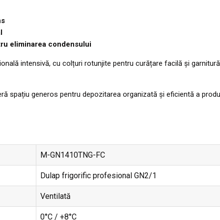
ns
l
ntru eliminarea condensului
ională intensivă, cu colțuri rotunjite pentru curățare facilă și garnitur
ră spațiu generos pentru depozitarea organizată și eficientă a produs
M-GN1410TNG-FC
Dulap frigorific profesional GN2/1
Ventilată
0°C / +8°C