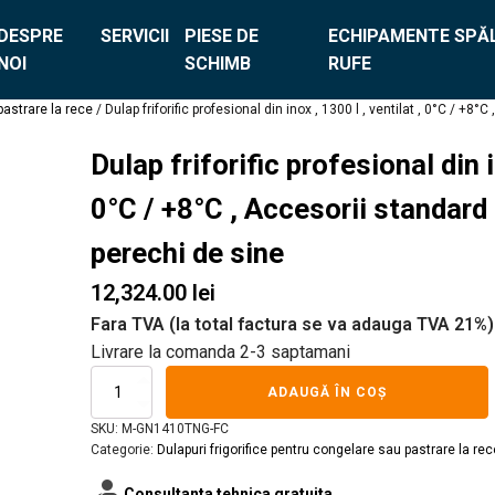
DESPRE
SERVICII
PIESE DE
ECHIPAMENTE SPĂL
NOI
SCHIMB
RUFE
pastrare la rece
/ Dulap friforific profesional din inox , 1300 l , ventilat , 0°C / +8°
Dulap friforific profesional din i
0°C / +8°C , Accesorii standard i
perechi de sine
12,324.00
lei
Fara TVA (la total factura se va adauga TVA 21%)
Livrare la comanda 2-3 saptamani
Cantitate
ADAUGĂ ÎN COȘ
Dulap
friforific
SKU:
M-GN1410TNG-FC
profesional
Categorie:
Dulapuri frigorifice pentru congelare sau pastrare la rec
din
contacts_product
inox
Consultanta tehnica gratuita