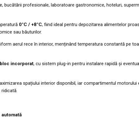
e, bucătării profesionale, laboratoare gastronomice, hoteluri, superma
emperatură
0°C / +8°C
, fiind ideal pentru depozitarea alimentelor proa
nomice sau băuturilor.
niform aerul rece în interior, menținând temperatura constantă pe toat
bloc incorporat
, cu sistem plug-in pentru instalare rapidă și eventual
imizarea spațiului interior disponibil, iar compartimentul motorului
 ridicată.
re automată