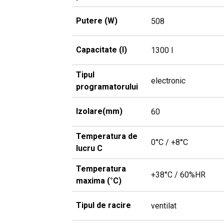
Putere (W)
508
Capacitate (l)
1300 l
Tipul
electronic
programatorului
Izolare(mm)
60
Temperatura de
0°C / +8°C
lucru C
Temperatura
+38°C / 60%HR
maxima (°C)
Tipul de racire
ventilat