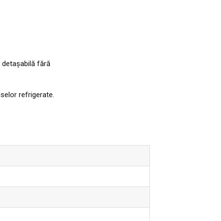
ă detașabilă fără
elor refrigerate.