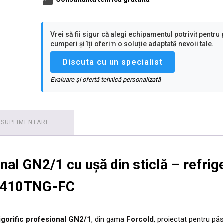
,
1300
l
Vrei să fii sigur că alegi echipamentul potrivit pentru 
,
cumperi și îți oferim o soluție adaptată nevoii tale.
ventilat
,
Discuta cu un specialist
0°C
/
Evaluare și ofertă tehnică personalizată
+8°C
,
Accesorii
standard
in
 SUPLIMENTARE
dotare
6
grile
-
onal GN2/1 cu ușă din sticlă – refrig
6
perechi
1410TNG-FC
de
sine
igorific profesional GN2/1
, din gama
Forcold
, proiectat pentru păs