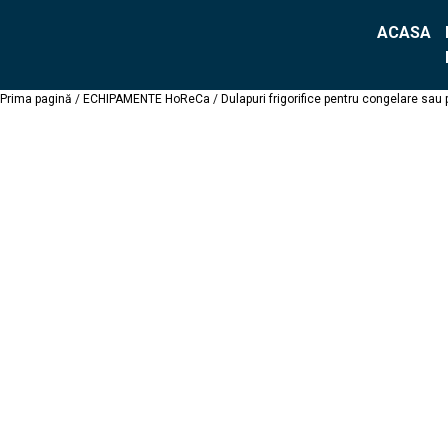
ACASA
Prima pagină
/
ECHIPAMENTE HoReCa
/
Dulapuri frigorifice pentru congelare sau 