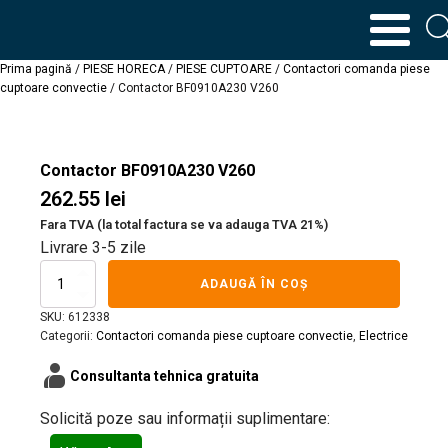
Prima pagină
/
PIESE HORECA
/
PIESE CUPTOARE
/
Contactori comanda piese
cuptoare convectie
/ Contactor BF0910A230 V260
Contactor BF0910A230 V260
262.55
lei
Fara TVA (la total factura se va adauga TVA 21%)
Livrare 3-5 zile
Cantitate
ADAUGĂ ÎN COȘ
Contactor
BF0910A230
SKU:
612338
V260
Categorii:
Contactori comanda piese cuptoare convectie
,
Electrice
contacts_product
Consultanta tehnica gratuita
Solicită poze sau informații suplimentare: