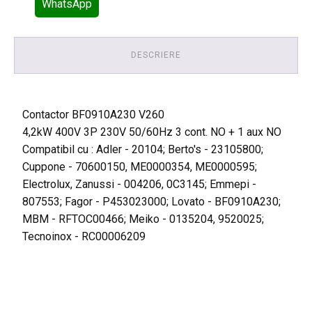
WhatsApp
DESCRIERE
Contactor BF0910A230 V260
4,2kW 400V 3P 230V 50/60Hz 3 cont. NO + 1 aux NO
Compatibil cu : Adler - 20104; Berto's - 23105800;
Cuppone - 70600150, ME0000354, ME0000595;
Electrolux, Zanussi - 004206, 0C3145; Emmepi -
807553; Fagor - P453023000; Lovato - BF0910A230;
MBM - RFTOC00466; Meiko - 0135204, 9520025;
Tecnoinox - RC00006209