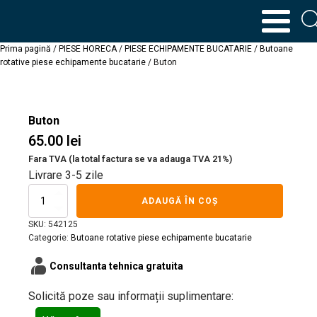
Prima pagină
/
PIESE HORECA
/
PIESE ECHIPAMENTE BUCATARIE
/
Butoane
rotative piese echipamente bucatarie
/ Buton
Buton
65.00
lei
Fara TVA (la total factura se va adauga TVA 21%)
Livrare 3-5 zile
Cantitate
ADAUGĂ ÎN COȘ
Buton
SKU:
542125
Categorie:
Butoane rotative piese echipamente bucatarie
contacts_product
Consultanta tehnica gratuita
Solicită poze sau informații suplimentare: