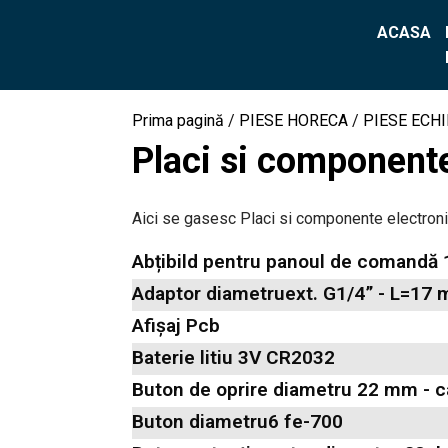
ACASA
Prima pagină
/
PIESE HORECA
/
PIESE ECH
Placi si component
Aici se gasesc Placi si componente electron
Abțibild pentru panoul de comand
Adaptor diametruext. G1/4” - L=17
Afișaj Pcb
Baterie litiu 3V CR2032
Buton de oprire diametru 22 mm - 
Buton diametru6 fe-700