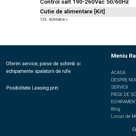
Control salt 190-260Vac 50/60Hz
Cutie de alimentare [Kit]
1
2
3
…
6
Următor »
Meniu Ra
Oferim service, piese de schimb si
echipamente spalatorii de rufe
ACASA
DESPRE NOI
SERVICII
Posibilitate Leasing prin:
PIESE DE S
ECHIPAMENT
Blog
Locuri de 
C