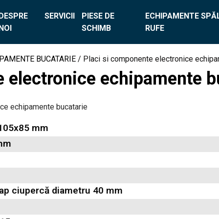
DESPRE
SERVICII
PIESE DE
ECHIPAMENTE SPĂL
NOI
SCHIMB
RUFE
IPAMENTE BUCATARIE
/ Placi si componente electronice echipa
e electronice echipamente b
ice echipamente bucatarie
ă 105x85 mm
 mm
cap ciupercă diametru 40 mm