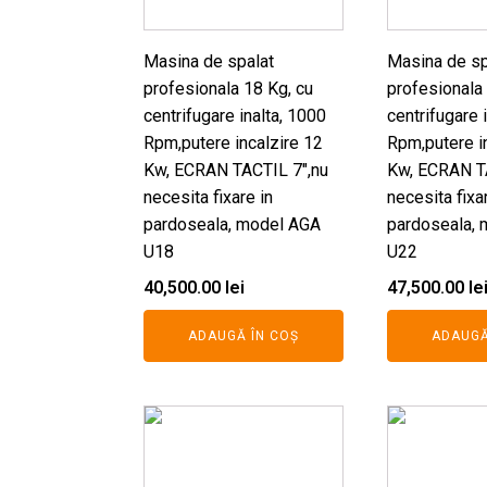
Masina de spalat
Masina de sp
profesionala 18 Kg, cu
profesionala
centrifugare inalta, 1000
centrifugare 
Rpm,putere incalzire 12
Rpm,putere i
Kw, ECRAN TACTIL 7",nu
Kw, ECRAN T
necesita fixare in
necesita fixa
pardoseala, model AGA
pardoseala,
U18
U22
40,500.00
lei
47,500.00
le
ADAUGĂ ÎN COȘ
ADAUGĂ