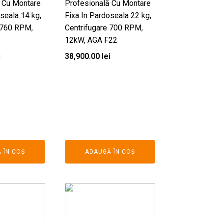
 Cu Montare
Profesională Cu Montare
seala 14 kg,
Fixa In Pardoseala 22 kg,
 760 RPM,
Centrifugare 700 RPM,
12kW, AGA F22
i
38,900.00
lei
 ÎN COȘ
ADAUGĂ ÎN COȘ