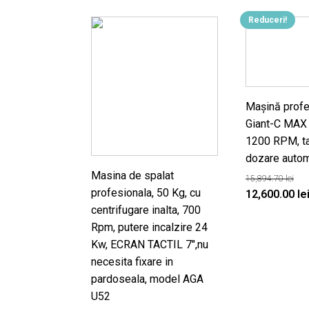
Reduceri!
Mașină profe
Giant-C MAX
1200 RPM, ta
dozare auto
Masina de spalat
15,894.70
lei
profesionala, 50 Kg, cu
Prețul
12,600.00
le
centrifugare inalta, 700
inițial
Rpm, putere incalzire 24
a
Kw, ECRAN TACTIL 7",nu
fost:
necesita fixare in
15,894.70 lei
pardoseala, model AGA
U52