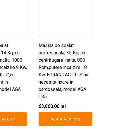
alat
Masina de spalat
 14 Kg, cu
profesionala, 35 Kg, cu
inalta, 1000
centrifugare inalta, 800
calzire 9 Kw,
Rpm,putere incalzire 18
L 7",nu
Kw, ECRAN TACTIL 7",nu
re in
necesita fixare in
 model AGA
pardoseala, model AGA
U35
i
63,860.00
lei
 ÎN COȘ
ADAUGĂ ÎN COȘ