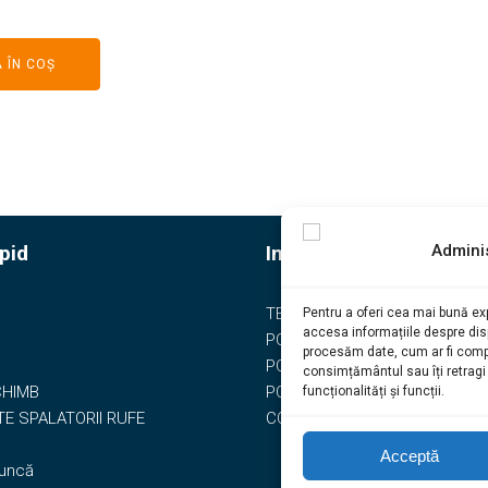
 ÎN COȘ
pid
Informatii
Admini
TERMENI & CONDITII
Pentru a oferi cea mai bună exp
accesa informațiile despre di
POLITICA DE COOKIES
procesăm date, cum ar fi compo
POLITICA DE CONFIDENTIALIT
consimțământul sau îți retrag
CHIMB
POLITICA RETUR
funcționalități și funcții.
E SPALATORII RUFE
CONTACT
Acceptă
Muncă