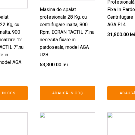
Profesională
Masina de spalat
Fixa In Pardo
alat
profesionala 28 Kg, cu
Centrifugare
 22 Kg, cu
centrifugare inalta, 800
AGA F14
inalta, 900
Rpm, ECRAN TACTIL 7",nu
31,800.00
le
ncalzire 12
necesita fixare in
ACTIL 7",nu
pardoseala, model AGA
re in
U28
 model AGA
53,300.00
lei
i
 ÎN COȘ
ADAUGĂ ÎN COȘ
ADAUGĂ