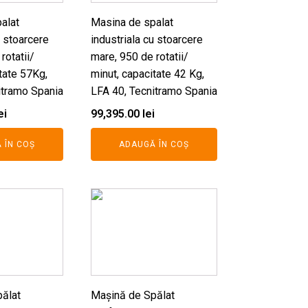
alat
Masina de spalat
u stoarcere
industriala cu stoarcere
rotatii/
mare, 950 de rotatii/
tate 57Kg,
minut, capacitate 42 Kg,
itramo Spania
LFA 40, Tecnitramo Spania
ei
99,395.00
lei
 ÎN COȘ
ADAUGĂ ÎN COȘ
ălat
Mașină de Spălat