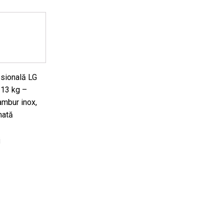
sională LG
 13 kg –
mbur inox,
mată
Prețul
i
curent
este:
12,600.00 lei.
.