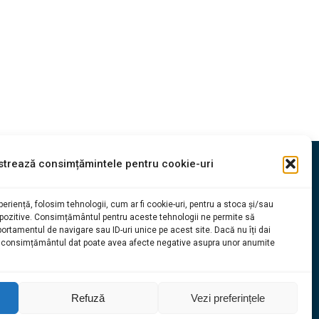
strează consimțămintele pentru cookie-uri
Date de Contact
0764.497.675
eriență, folosim tehnologii, cum ar fi cookie-uri, pentru a stoca și/sau
spozitive. Consimțământul pentru aceste tehnologii ne permite să
office@servicemasinispalatindustriale.ro
rtamentul de navigare sau ID-uri unice pe acest site. Dacă nu îți dai
ATE
vanzari@servicemasinispalatindustriale.ro
i consimțământul dat poate avea afecte negative asupra unor anumite
Sos. Oltenitei, nr.121, sector 4, Bucuresti
Refuză
Vezi preferințele