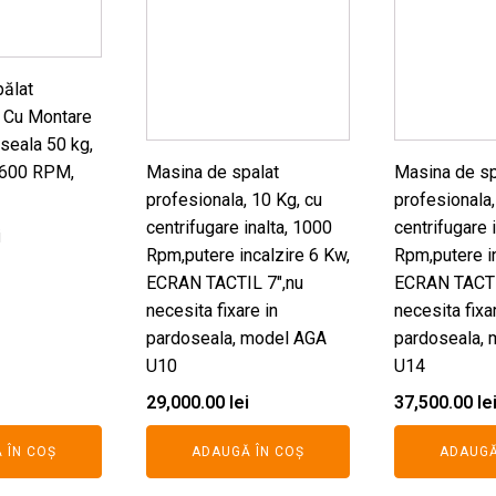
ălat
 Cu Montare
seala 50 kg,
 600 RPM,
Masina de spalat
Masina de sp
profesionala, 10 Kg, cu
profesionala,
centrifugare inalta, 1000
centrifugare 
i
Rpm,putere incalzire 6 Kw,
Rpm,putere in
ECRAN TACTIL 7",nu
ECRAN TACTI
necesita fixare in
necesita fixa
pardoseala, model AGA
pardoseala,
U10
U14
29,000.00
lei
37,500.00
le
 ÎN COȘ
ADAUGĂ ÎN COȘ
ADAUGĂ