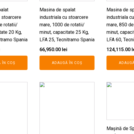
alat
Masina de spalat
Masina de sp
u stoarcere
industriala cu stoarcere
industriala c
 rotatii/
mare, 1000 de rotatii/
mare, 850 de 
tate 20 Kg,
minut, capacitate 25 Kg,
minut, capaci
itramo Spania
LFA 25, Tecnitramo Spania
LFA 60, Tecn
i
66,950.00
lei
124,115.00
l
 ÎN COȘ
ADAUGĂ ÎN COȘ
ADAUGĂ
Mașină de Sp