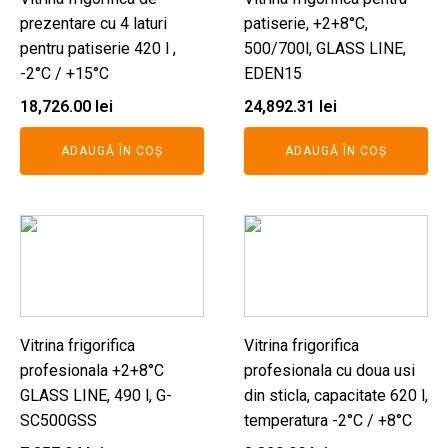
prezentare cu 4 laturi
patiserie, +2+8°C,
pentru patiserie 420 l ,
500/700l, GLASS LINE,
-2°C / +15°C
EDEN15
18,726.00
lei
24,892.31
lei
ADAUGĂ ÎN COȘ
ADAUGĂ ÎN COȘ
Vitrina frigorifica
Vitrina frigorifica
profesionala +2+8°C
profesionala cu doua usi
GLASS LINE, 490 l, G-
din sticla, capacitate 620 l,
SC500GSS
temperatura -2°C / +8°C