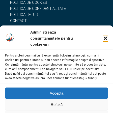
POLITICA DE COOKIES
POLITICA DE CONFIDENTIALITATE
POLITICA RETUR
CONTACT
Administrează
Date de Contact
consimțămintele pentru
cookie-uri
0764.497.675
Pentru a oferi cea mai bună experiență, folosim tehnologii, cum ar fi
office@servicemasinispalatindustriale.ro
cookie-uri, pentru a stoca și/sau accesa informațiile despre dispozitive.
vanzari@servicemasinispalatindustriale.ro
Consimțământul pentru aceste tehnologii ne permite să procesăm date,
Sos. Oltenitei, nr.121, sector 4, Bucuresti
cum ar fi comportamentul de navigare sau ID-uri unice pe acest site.
Dacă nu îți dai consimțământul sau îți retragi consimțământul dat poate
avea afecte negative asupra unor anumite funcționalități și funcții.
Acceptă
Refuză
Contact