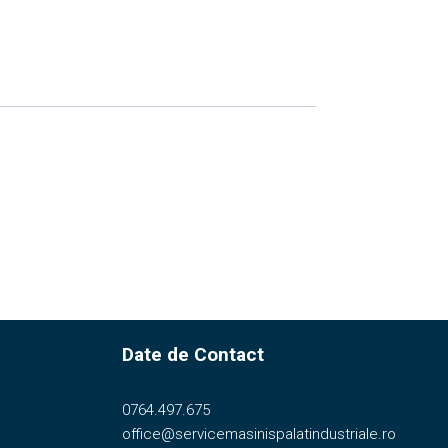
Date de Contact
0764.497.675
office@servicemasinispalatindustriale.ro