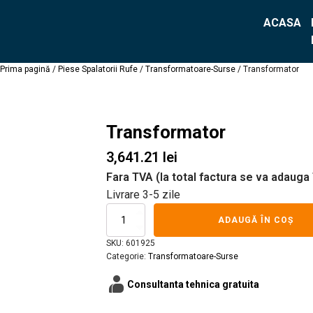
ACASA
Prima pagină
/
Piese Spalatorii Rufe
/
Transformatoare-Surse
/ Transformator
Transformator
3,641.21
lei
Fara TVA (la total factura se va adaug
Livrare 3-5 zile
Cantitate
ADAUGĂ ÎN COȘ
Transformator
SKU:
601925
Categorie:
Transformatoare-Surse
contacts_product
Consultanta tehnica gratuita