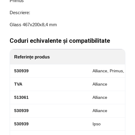
Primus
Descriere:
Glass 467x200x8,4 mm
Coduri echivalente și compatibilitate
Referințe produs
530939
Alliance, Primus, Ipso
TVA
Alliance
513061
Alliance
530939
Alliance
530939
Ipso