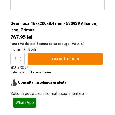
Geam usa 467x200x8,4 mm - 530939 Alliance,
Ipso, Primus
267.95
lei
Fara TVA (la total factura se va adauga TVA 21%)
Livrare 3-5 zile
Cantitate
ADAUGĂ ÎN COȘ
Geam
usa
SKU:
572097
467x200x8,4
Categorie:
Hublou usa-Geam
mm
contacts_product
-
Consultanta tehnica gratuita
530939
Alliance,
Solicită poze sau informații suplimentare:
Ipso,
Primus
WhatsApp