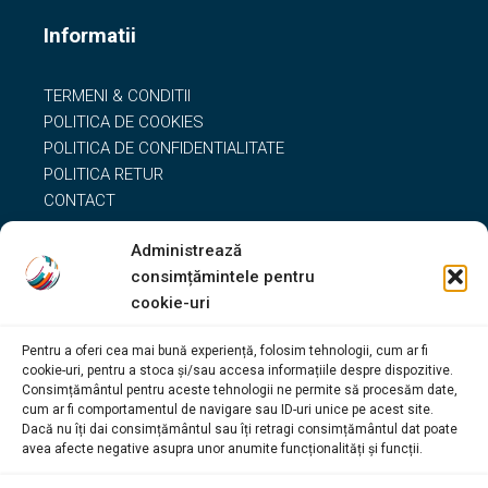
Informatii
TERMENI & CONDITII
POLITICA DE COOKIES
POLITICA DE CONFIDENTIALITATE
POLITICA RETUR
CONTACT
Administrează
Date de Contact
consimțămintele pentru
cookie-uri
0764.497.675
Pentru a oferi cea mai bună experiență, folosim tehnologii, cum ar fi
office@servicemasinispalatindustriale.ro
cookie-uri, pentru a stoca și/sau accesa informațiile despre dispozitive.
vanzari@servicemasinispalatindustriale.ro
Consimțământul pentru aceste tehnologii ne permite să procesăm date,
Sos. Oltenitei, nr.121, sector 4, Bucuresti
cum ar fi comportamentul de navigare sau ID-uri unice pe acest site.
Dacă nu îți dai consimțământul sau îți retragi consimțământul dat poate
avea afecte negative asupra unor anumite funcționalități și funcții.