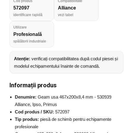
Cod produs
Compatibilitate
572097
Alliance
identificare rapidă
vezi tabel
Utilizare
Profesională
spălătorii industriale
Atenție:
verificați compatibilitatea după codul piesei și
modelul echipamentului înainte de comandă.
Informații produs
Denumire:
Geam usa 467x200x8,4 mm - 530939
Alliance, Ipso, Primus
Cod produs / SKU:
572097
Tip produs:
piesă de schimb pentru echipamente
profesionale